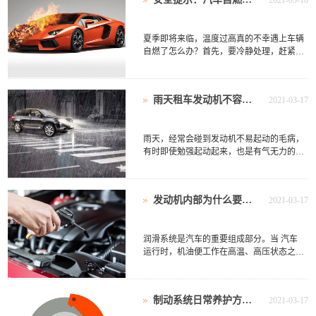
2021-03-18
夏季即将来临，温度过高真的不幸遇上车辆
自燃了怎么办？首先，要冷静处理，赶紧离
开车辆是最好的方法；如果懂怎么处理更
好，可以避免不必要的麻烦。下面百事达租
车给大家介绍 ....
雨天租车发动机不容易启动该怎么办？
2021-03-17
雨天，经常会碰到发动机不易起动的毛病，
有时即使勉强起动起来，也是有气无力的。
这种毛病最大的可能是出自点火系统因潮湿
而产生的漏电。在 租车出游 前，请仔细查
看您所租汽 ....
发动机内部为什么要清洗？
2021-03-17
润滑系统是汽车的重要组成部分。当 汽车
运行时，机油便工作在高温、高压状态之
下，系统中不可避免存在灰尘、金属磨粒等
杂质。这样，机油会逐渐失去保护能力，颜
色变黑。经常 ....
制动系统日常养护方法有那些？
2021-03-17