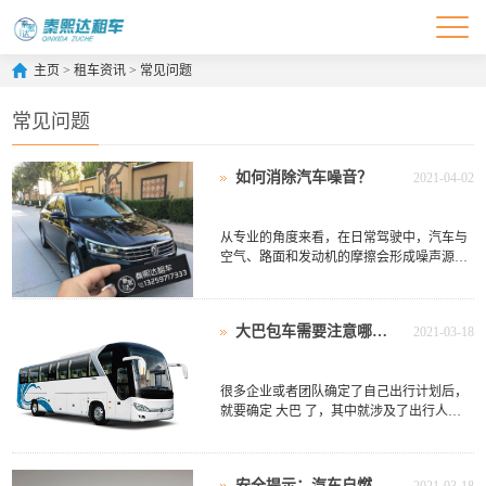
主页
>
租车资讯
>
常见问题
常见问题
如何消除汽车噪音？
2021-04-02
从专业的角度来看，在日常驾驶中，汽车与
空气、路面和发动机的摩擦会形成噪声源。
那么，为了车手的健康和安全，我们如何进
行隔音呢？ 主要操作流程为： 1。为你的车
选择合适的 ....
大巴包车需要注意哪些问题
2021-03-18
很多企业或者团队确定了自己出行计划后，
就要确定 大巴 了，其中就涉及了出行人
数、用车类型、时间、地点、线路、送返时
间等诸多事项，而百事达大巴包车就是提供
这些服务的企 ....
安全提示：汽车自燃该如何从容应对