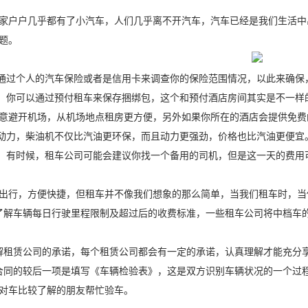
户户几乎都有了小汽车，人们几乎离不开汽车，汽车已经是我们生活中
题。
通过个人的汽车保险或者是信用卡来调查你的保险范围情况，以此来确保
你可以通过预付租车来保存捆绑包，这个和预付酒店房间其实是不一样
意避开机场，从机场地点租房更方便，另外如果你所在的酒店会提供免费
动力，柴油机不仅比汽油更环保，而且动力更强劲，价格也比汽油更便宜
有时候，租车公司可能会建议你找一个备用的司机，但是这一天的费用
行，方便快捷，但租车并不像我们想象的那么简单，当我们租车时，当
车辆每日行驶里程限制及超过后的收费标准，一些租车公司将中档车的行驶
租赁公司的承诺，每个租赁公司都会有一定的承诺，认真理解才能充分
同的较后一项是填写《车辆检验表》，这是双方识别车辆状况的一个过程
对车比较了解的朋友帮忙验车。