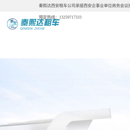
秦熙达西安租车公司承接西安企事业单位商务会议
预定热线：13259717333