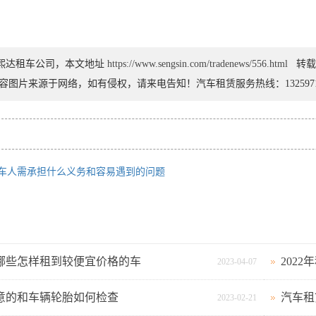
熙达租车公司，本文地址
https://www.sengsin.com/tradenews/556.html
转载
容图片来源于网络，如有侵权，请来电告知！汽车租赁服务热线：13259717
聘租车人需承担什么义务和容易遇到的问题
哪些怎样租到较便宜价格的车
202
2023-04-07
意的和车辆轮胎如何检查
汽车租
2023-02-21