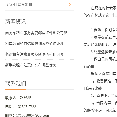
经济自驾车出租
在现在的社会家家
的存在解决了这个问
新闻资讯
1.保险，你可以
商务车租车服务需要哪些证件和公司租车要素
2.尽量提前支付，
租车公司如何选择遇到故障如何处理
要走这条路的话，注
3.尽量选择柴油
长途租车注意事项及影响价格的因素
4.做自己的司机，
新手次租车注意什么有哪些优势
行心情。
很多人喜欢租车出
1，收费标准，了解
联系我们
目进行比较。
2，承诺书，了解
联系人：赵经理
3，合同内容，合
电话：13259717333
的经验不足，可以请
邮箱：1713350007@qq.com